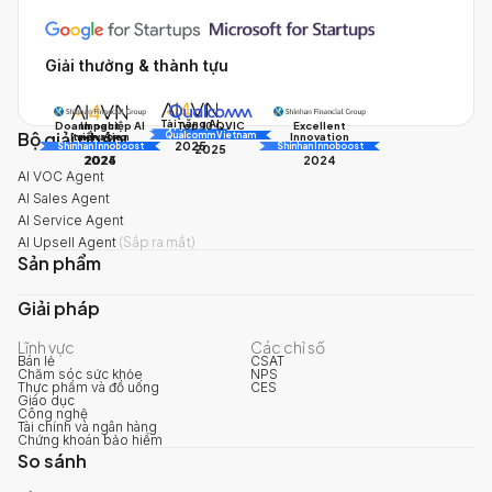
Giải thưởng & thành tựu
Tài năng AI
Doanh nghiệp AI
Impact
Excellent
Top 10 QVIC
Bộ giải pháp
AI Awards
Innovation
triển vọng
Innovation
Qualcomm Vietnam
2025
Shinhan Innoboost
AI Awards
Shinhan Innoboost
2025
2024
2025
2024
AI VOC Agent
AI Sales Agent
AI Service Agent
AI Upsell Agent
(
Sắp ra mắt
)
Sản phẩm
Giải pháp
Lĩnh vực
Các chỉ số
Bán lẻ
CSAT
Chăm sóc sức khỏe
NPS
Thực phẩm và đồ uống
CES
Giáo dục
Công nghệ
Tài chính và ngân hàng
Chứng khoán bảo hiểm
So sánh