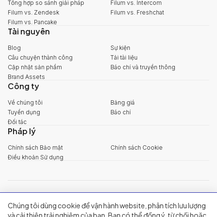
Tổng hợp so sánh giải pháp
Filum vs. Intercom
Filum vs. Zendesk
Filum vs. Freshchat
Filum vs. Pancake
Tài nguyên
Blog
Sự kiện
Câu chuyện thành công
Tải tài liệu
Cập nhật sản phẩm
Báo chí và truyền thông
Brand Assets
Công ty
Về chúng tôi
Bảng giá
Tuyển dụng
Báo chí
Đối tác
Pháp lý
Chính sách Bảo mật
Chính sách Cookie
Điều khoản Sử dụng
explore@filum.ai
Chúng tôi dùng cookie để vận hành website, phân tích lưu lượng
+84 888 18 1313
Trụ sở chính
:
Tầng 03, 65-67 Đường B4, Khu đô thị Sala, Phường An
và cải thiện trải nghiệm của bạn. Bạn có thể đồng ý, từ chối hoặc