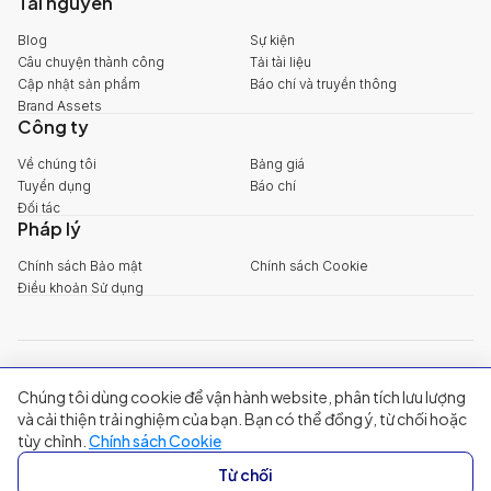
Tài nguyên
Blog
Sự kiện
Câu chuyện thành công
Tải tài liệu
Cập nhật sản phẩm
Báo chí và truyền thông
Brand Assets
Công ty
Về chúng tôi
Bảng giá
Tuyển dụng
Báo chí
Đối tác
Pháp lý
Chính sách Bảo mật
Chính sách Cookie
Điều khoản Sử dụng
explore@filum.ai
Chúng tôi dùng cookie để vận hành website, phân tích lưu lượng
+84 888 18 1313
Trụ sở chính
:
Tầng 03, 65-67 Đường B4, Khu đô thị Sala, Phường An
và cải thiện trải nghiệm của bạn. Bạn có thể đồng ý, từ chối hoặc
Khánh, TP Hồ Chí Minh
tùy chỉnh.
Chính sách Cookie
Singapore
:
20A Tanjong Pagar Road, Singapore
Từ chối
© 2024 Filum Inc. All rights reserved.