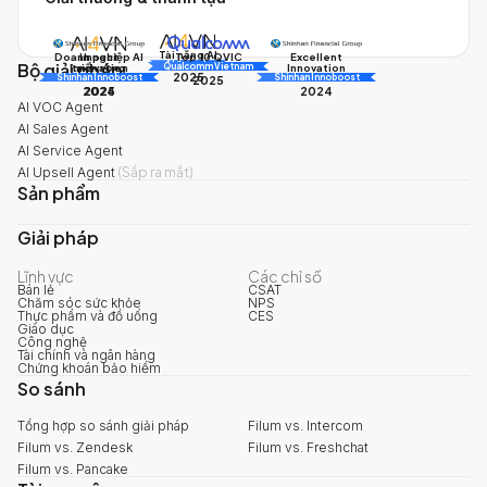
Tài năng AI
Doanh nghiệp AI
Impact
Excellent
Top 10 QVIC
Bộ giải pháp
AI Awards
Innovation
triển vọng
Innovation
Qualcomm Vietnam
2025
Shinhan Innoboost
AI Awards
Shinhan Innoboost
2025
2024
2025
2024
AI VOC Agent
AI Sales Agent
AI Service Agent
AI Upsell Agent
(
Sắp ra mắt
)
Sản phẩm
Giải pháp
Lĩnh vực
Các chỉ số
Bán lẻ
CSAT
Chăm sóc sức khỏe
NPS
Thực phẩm và đồ uống
CES
Giáo dục
Công nghệ
Tài chính và ngân hàng
Chứng khoán bảo hiểm
So sánh
Tổng hợp so sánh giải pháp
Filum vs. Intercom
Filum vs. Zendesk
Filum vs. Freshchat
Filum vs. Pancake