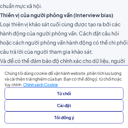
chuẩn mực xã hội.
Thiên vị của người phỏng vấn (Interview bias)
Loại thiên vị khảo sát cuối cùng được tạo ra bởi các
hành động của người phỏng vấn.
Cách đặt câu hỏi
hoặc cách người phỏng vấn hành động
có thể chi phối
câu trả lời của người tham gia khảo sát.
Và để có thể đảm bảo độ chính xác cho dữ liệu, người
phỏng vấn cần có trách nhiệm và ý thức được những
Chúng tôi dùng cookie để vận hành website, phân tích lưu lượng
hành động và biểu hiện của mình xuyên suốt cuộc
và cải thiện trải nghiệm của bạn. Bạn có thể đồng ý, từ chối hoặc
tùy chỉnh.
Chính sách Cookie
khảo sát để loại bỏ các thiên vị có thể xảy ra.
Từ chối
Cách đặt câu hỏi hoặc cách người phỏng vấn có thể
Cài đặt
khiến chi phối câu trả lời của người tham gia khảo sát
Cách để giảm thiểu các thiên vị trong mẫu khảo sát
Tôi đồng ý
Xét đến mức độ phổ biến của thiên vị trong các khảo