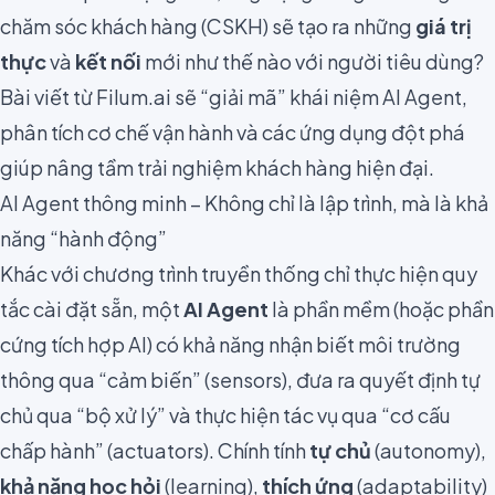
chăm sóc khách hàng (CSKH) sẽ tạo ra những
giá trị
thực
và
kết nối
mới như thế nào với người tiêu dùng?
Bài viết từ Filum.ai sẽ “giải mã” khái niệm AI Agent,
phân tích cơ chế vận hành và các ứng dụng đột phá
giúp nâng tầm trải nghiệm khách hàng hiện đại.
AI Agent thông minh – Không chỉ là lập trình, mà là khả
năng “hành động”
Khác với chương trình truyền thống chỉ thực hiện quy
tắc cài đặt sẵn, một
AI Agent
là phần mềm (hoặc phần
cứng tích hợp AI) có khả năng nhận biết môi trường
thông qua “cảm biến” (sensors), đưa ra quyết định tự
chủ qua “bộ xử lý” và thực hiện tác vụ qua “cơ cấu
chấp hành” (actuators). Chính tính
tự chủ
(autonomy),
khả năng học hỏi
(learning),
thích ứng
(adaptability)