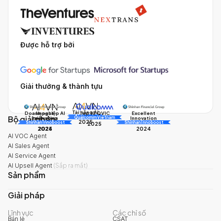
Được hỗ trợ bởi
Giải thưởng & thành tựu
Tài năng AI
Doanh nghiệp AI
Impact
Excellent
Top 10 QVIC
Bộ giải pháp
AI Awards
Innovation
triển vọng
Innovation
Qualcomm Vietnam
2025
Shinhan Innoboost
AI Awards
Shinhan Innoboost
2025
2024
2025
2024
AI VOC Agent
AI Sales Agent
AI Service Agent
AI Upsell Agent
(
Sắp ra mắt
)
Sản phẩm
Giải pháp
Lĩnh vực
Các chỉ số
Bán lẻ
CSAT