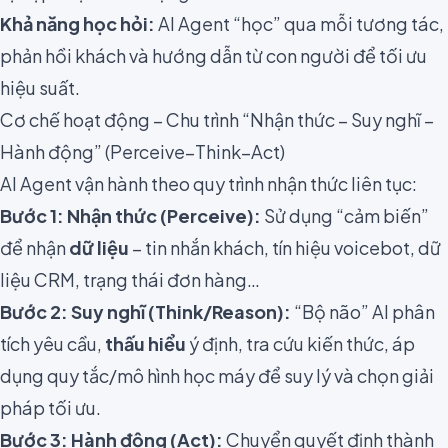
Khả năng học hỏi:
AI Agent “học” qua mỗi tương tác,
phản hồi khách và hướng dẫn từ con người để tối ưu
hiệu suất.
Cơ chế hoạt động – Chu trình “Nhận thức – Suy nghĩ –
Hành động” (Perceive–Think–Act)
AI Agent vận hành theo quy trình nhận thức liên tục:
Bước 1: Nhận thức (Perceive):
Sử dụng “cảm biến”
để nhận
dữ liệu
– tin nhắn khách, tín hiệu voicebot, dữ
liệu CRM, trạng thái đơn hàng…
Bước 2: Suy nghĩ (Think/Reason):
“Bộ não” AI phân
tích yêu cầu,
thấu hiểu
ý định, tra cứu kiến thức, áp
dụng quy tắc/mô hình học máy để suy lý và chọn giải
pháp tối ưu.
Bước 3: Hành động (Act):
Chuyển quyết định thành