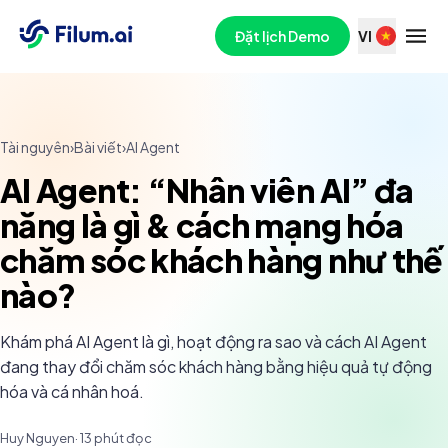
Đặt lịch Demo
VI
Tài nguyên
›
Bài viết
›
AI Agent
AI Agent: “Nhân viên AI” đa
năng là gì & cách mạng hóa
chăm sóc khách hàng như thế
nào?
Khám phá AI Agent là gì, hoạt động ra sao và cách AI Agent
đang thay đổi chăm sóc khách hàng bằng hiệu quả tự động
hóa và cá nhân hoá.
Huy Nguyen
·
13
phút đọc