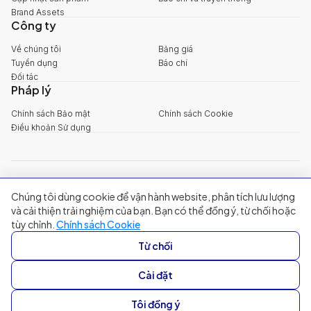
Brand Assets
Công ty
Về chúng tôi
Bảng giá
Tuyển dụng
Báo chí
Đối tác
Pháp lý
Chính sách Bảo mật
Chính sách Cookie
Điều khoản Sử dụng
explore@filum.ai
Chúng tôi dùng cookie để vận hành website, phân tích lưu lượng
+84 888 18 1313
Trụ sở chính
:
Tầng 03, 65-67 Đường B4, Khu đô thị Sala, Phường An
và cải thiện trải nghiệm của bạn. Bạn có thể đồng ý, từ chối hoặc
Khánh, TP Hồ Chí Minh
tùy chỉnh.
Chính sách Cookie
Singapore
:
20A Tanjong Pagar Road, Singapore
Từ chối
© 2024 Filum Inc. All rights reserved.
Cài đặt
Tôi đồng ý