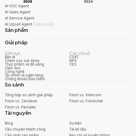
2024
2025
2024
AI VOC Agent
AI Sales Agent
AI Service Agent
AI Upsell Agent
(
Sắp ra mắt
)
Sản phẩm
Giải pháp
Lĩnh vực
Các chỉ số
Bán lẻ
CSAT
Chăm sóc sức khỏe
NPS
Thực phẩm và đồ uống
CES
Giáo dục
Công nghệ
Tài chính và ngân hàng
Chứng khoán bảo hiểm
So sánh
Tổng hợp so sánh giải pháp
Filum vs. Intercom
Filum vs. Zendesk
Filum vs. Freshchat
Filum vs. Pancake
Tài nguyên
Blog
Sự kiện
Câu chuyện thành công
Tải tài liệu
Cập nhật sản phẩm
Báo chí và truyền thông