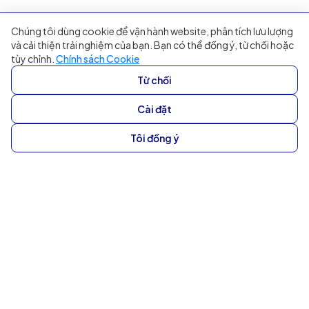
Chúng tôi dùng cookie để vận hành website, phân tích lưu lượng
và cải thiện trải nghiệm của bạn. Bạn có thể đồng ý, từ chối hoặc
tùy chỉnh.
Chính sách Cookie
Từ chối
Cài đặt
Tôi đồng ý
Tiết kiệm thời gian xử lí và hành động
cá nhân hóa với hệ thống tự động
Cải thiện hiệu suất xử lý phản hồi và tối ưu hóa