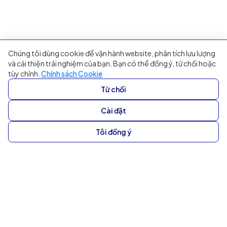
Chúng tôi dùng cookie để vận hành website, phân tích lưu lượng
và cải thiện trải nghiệm của bạn. Bạn có thể đồng ý, từ chối hoặc
tùy chỉnh.
Chính sách Cookie
Từ chối
Cài đặt
Tôi đồng ý
Thay thế đội chăm sóc khách hàng
bằng AI