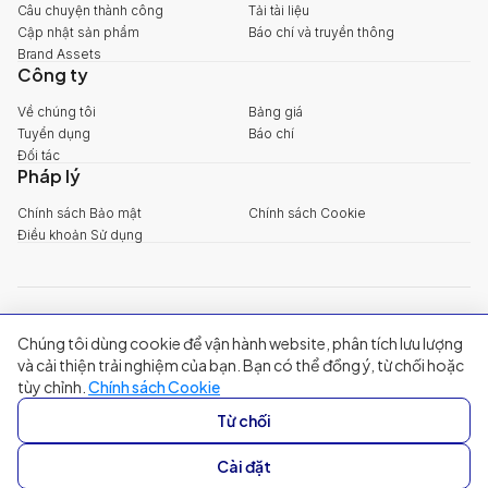
Câu chuyện thành công
Tải tài liệu
Cập nhật sản phẩm
Báo chí và truyền thông
Brand Assets
Công ty
Về chúng tôi
Bảng giá
Tuyển dụng
Báo chí
Đối tác
Pháp lý
Chính sách Bảo mật
Chính sách Cookie
Điều khoản Sử dụng
explore@filum.ai
Chúng tôi dùng cookie để vận hành website, phân tích lưu lượng
+84 888 18 1313
Trụ sở chính
:
Tầng 03, 65-67 Đường B4, Khu đô thị Sala, Phường An
và cải thiện trải nghiệm của bạn. Bạn có thể đồng ý, từ chối hoặc
Khánh, TP Hồ Chí Minh
tùy chỉnh.
Chính sách Cookie
Singapore
:
20A Tanjong Pagar Road, Singapore
Từ chối
© 2024 Filum Inc. All rights reserved.
Cài đặt