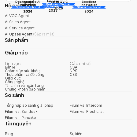
Tài năng
Doanh nghiệp AI
Impact
Excellent
Top 10 QVIC
Bộ giải pháp
AI
Innovation
triển vọng
Innovation
Qualcomm Vietnam
AI Awards
Shinhan Innoboost
AI Awards
Shinhan Innoboost
2025
2025
2024
2025
2024
AI VOC Agent
AI Sales Agent
AI Service Agent
AI Upsell Agent
(
Sắp ra mắt
)
Sản phẩm
Giải pháp
Lĩnh vực
Các chỉ số
Bán lẻ
CSAT
Chăm sóc sức khỏe
NPS
Thực phẩm và đồ uống
CES
Giáo dục
Công nghệ
Tài chính và ngân hàng
Chứng khoán bảo hiểm
So sánh
Tổng hợp so sánh giải pháp
Filum vs. Intercom
Filum vs. Zendesk
Filum vs. Freshchat
Filum vs. Pancake
Tài nguyên
Blog
Sự kiện