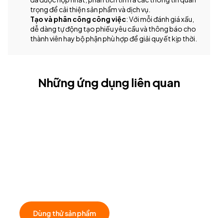
trọng để cải thiện sản phẩm và dịch vụ.
Tạo và phân công công việc
: Với mỗi đánh giá xấu,
dễ dàng tự động tạo phiếu yêu cầu và thông báo cho
thành viên hay bộ phận phù hợp để giải quyết kịp thời.
Những ứng dụng liên quan
Tăng trưởng bền vững từ trải nghiệm xuất sắc
Kiến tạo trải nghiệm xuất sắc cho khách hàng để tăng 
trưởng doanh nghiệp bền vững hơn. Đồng hành cùng 
Filum trên hành trình kết nối mọi trải nghiệm từ những 
ngày đầu tiên của doanh nghiệp!
Dùng thử sản phẩm