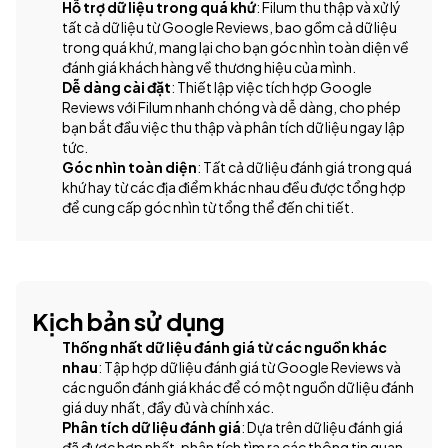
Hỗ trợ dữ liệu trong quá khứ
: Filum thu thập và xử lý
tất cả dữ liệu từ Google Reviews, bao gồm cả dữ liệu
trong quá khứ, mang lại cho bạn góc nhìn toàn diện về
đánh giá khách hàng về thương hiệu của mình.
Dễ dàng cài đặt
: Thiết lập việc tích hợp Google
Reviews với Filum nhanh chóng và dễ dàng, cho phép
bạn bắt đầu việc thu thập và phân tích dữ liệu ngay lập
tức.
Góc nhìn toàn diện
: Tất cả dữ liệu đánh giá trong quá
khứ hay từ các địa điểm khác nhau đều được tổng hợp
để cung cấp góc nhìn từ tổng thể đến chi tiết.
Kịch bản sử dụng
Thống nhất dữ liệu đánh giá từ các nguồn khác
nhau
: Tập hợp dữ liệu đánh giá từ Google Reviews và
các nguồn đánh giá khác để có một nguồn dữ liệu đánh
giá duy nhất, đầy đủ và chính xác.
Phân tích dữ liệu đánh giá
: Dựa trên dữ liệu đánh giá
đã được hợp nhất, phân tích tìm ra các thông tin quan