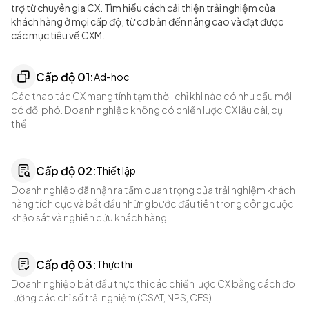
trợ từ chuyên gia CX. Tìm hiểu cách cải thiện trải nghiệm của
Hạ tầng công nghệ
khách hàng ở mọi cấp độ, từ cơ bản đến nâng cao và đạt được
Tận dụng công nghệ để phát triển và cải thiện chiến lược Quản
các mục tiêu về CXM.
Trị Trải Nghiệm
Thống nhất và ưu tiên các chi phí đầu tư cho hạ tầng công 
nghệ
Cấp độ 0
1
:
Ad-hoc
Nâng cao năng lực công nghệ phù hợp với chiến lược đề ra
Các thao tác CX mang tính tạm thời, chỉ khi nào có nhu cầu mới
Đánh giá hiệu quả đầu tư công nghệ lên cải thiện CXM
có đối phó. Doanh nghiệp không có chiến lược CX lâu dài, cụ
thể.
Cấp độ 0
2
:
Thiết lập
Doanh nghiệp đã nhận ra tầm quan trọng của trải nghiệm khách
hàng tích cực và bắt đầu những bước đầu tiên trong công cuộc
khảo sát và nghiên cứu khách hàng.
Cấp độ 0
3
:
Thực thi
Doanh nghiệp bắt đầu thực thi các chiến lược CX bằng cách đo
lường các chỉ số trải nghiệm (CSAT, NPS, CES).