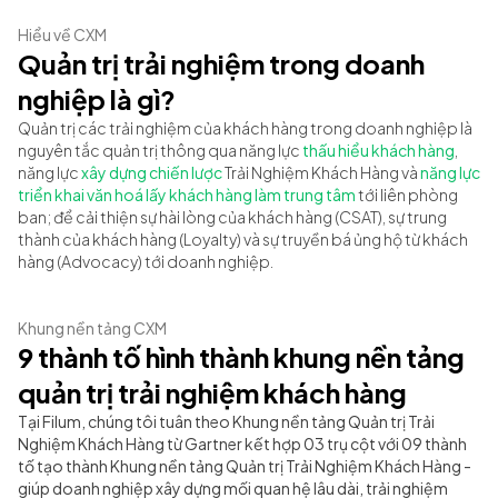
Hiểu về CXM
Quản trị trải nghiệm trong doanh
nghiệp là gì?
Quản trị các trải nghiệm của khách hàng trong doanh nghiệp là 
nguyên tắc quản trị thông qua năng lực 
thấu hiểu khách hàng
, 
năng lực 
xây dựng chiến lược
 Trải Nghiệm Khách Hàng và 
năng lực 
triển khai văn hoá lấy khách hàng làm trung tâm
 tới liên phòng 
ban; để cải thiện sự hài lòng của khách hàng (CSAT), sự trung 
thành của khách hàng (Loyalty) và sự truyền bá ủng hộ từ khách 
hàng (Advocacy) tới doanh nghiệp.
Khung nền tảng CXM
9 thành tố hình thành khung nền tảng
quản trị trải nghiệm khách hàng
Tại Filum, chúng tôi tuân theo Khung nền tảng Quản trị Trải
Nghiệm Khách Hàng từ Gartner kết hợp 03 trụ cột với 09 thành
tố tạo thành Khung nền tảng Quản trị Trải Nghiệm Khách Hàng -
giúp doanh nghiệp xây dựng mối quan hệ lâu dài, trải nghiệm