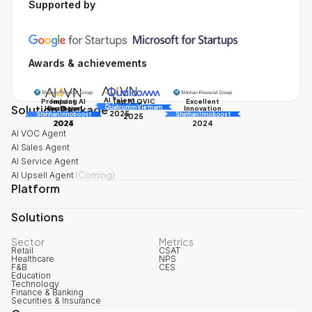
Supported by
Awards & achievements
AI Talent
Promising AI
Impact
Excellent
Top 10 QVIC
Solution Package
AI Awards
Innovation
Business
Innovation
Qualcomm Vietnam
2025
Shinhan Innoboost
AI Awards
Shinhan Innoboost
2025
2024
2025
2024
AI VOC Agent
AI Sales Agent
AI Service Agent
AI Upsell Agent
(
Coming
)
Platform
Solutions
Sector
Metrics
Retail
CSAT
Healthcare
NPS
F&B
CES
Education
Technology
Finance & Banking
Securities & Insurance