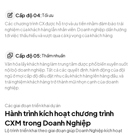
Cấp độ 0
4
:
Tối ưu
Các chương trình CX được hỗ trợ và ưu tiên nhằm đảm bảo trải
nghiệm của khách hàng lẫn nhân viên. Doanh nghiệp dần hướng
tới việc thấu hiểu và vượt qua cả kỳ vọng của khách hàng.
Cấp độ 0
5
:
Thấm nhuần
Văn hóa lấy khách hàng làm trung tâm được phổ biến xuyên suốt
nội bộ doanh nghiệp. Tất cả các quyết định, hành động của đội
ngũ ở mọi cấp độ đều đặt nhu cầu khách hàng lên hàng đầu, và
trải nghiệm khách hàng trở thành mũi nhọn cạnh của doanh
nghiệp.
Các giai đoạn triển khai dự án
Hành trình kích hoạt chương trình
CXM trong Doanh Nghiệp
Lộ trình triển khai theo giai đoạn giúp Doanh Nghiệp kích hoạt