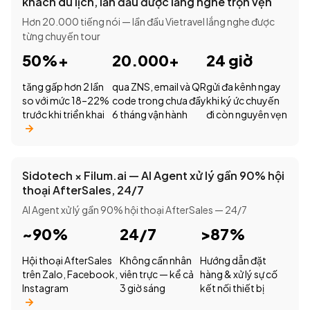
khách du lịch, lần đầu được lắng nghe trọn vẹn
Hơn 20.000 tiếng nói — lần đầu Vietravel lắng nghe được
từng chuyến tour
50%+
20.000+
24 giờ
tăng gấp hơn 2 lần
qua ZNS, email và QR
gửi đa kênh ngay
so với mức 18–22%
code trong chưa đầy
khi ký ức chuyến
trước khi triển khai
6 tháng vận hành
đi còn nguyên vẹn
Sidotech × Filum.ai — AI Agent xử lý gần 90% hội
thoại AfterSales, 24/7
AI Agent xử lý gần 90% hội thoại AfterSales — 24/7
~90%
24/7
>87%
Hội thoại AfterSales
Không cần nhân
Hướng dẫn đặt
trên Zalo, Facebook,
viên trực — kể cả
hàng & xử lý sự cố
Instagram
3 giờ sáng
kết nối thiết bị