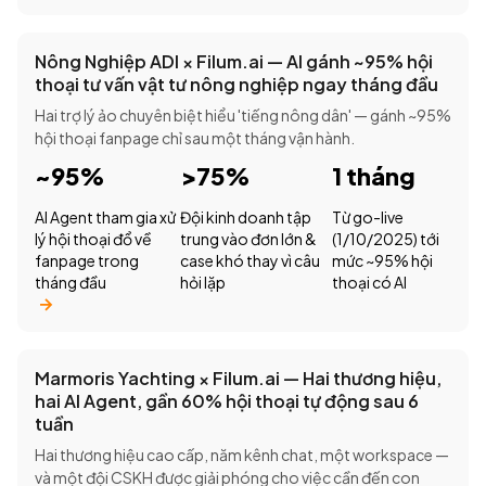
Nông Nghiệp ADI × Filum.ai — AI gánh ~95% hội
thoại tư vấn vật tư nông nghiệp ngay tháng đầu
Hai trợ lý ảo chuyên biệt hiểu 'tiếng nông dân' — gánh ~95%
hội thoại fanpage chỉ sau một tháng vận hành.
~95%
>75%
1 tháng
AI Agent tham gia xử
Đội kinh doanh tập
Từ go-live
lý hội thoại đổ về
trung vào đơn lớn &
(1/10/2025) tới
fanpage trong
case khó thay vì câu
mức ~95% hội
tháng đầu
hỏi lặp
thoại có AI
Marmoris Yachting × Filum.ai — Hai thương hiệu,
hai AI Agent, gần 60% hội thoại tự động sau 6
tuần
Hai thương hiệu cao cấp, năm kênh chat, một workspace —
và một đội CSKH được giải phóng cho việc cần đến con