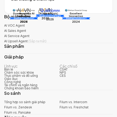
Tài năng AI
Doanh nghiệp AI
Impact
Excellent
Top 10 QVIC
Bộ giải pháp
AI Awards
Innovation
triển vọng
Innovation
Qualcomm Vietnam
2025
Shinhan Innoboost
AI Awards
Shinhan Innoboost
2025
2024
2025
2024
AI VOC Agent
AI Sales Agent
AI Service Agent
AI Upsell Agent
(
Sắp ra mắt
)
Sản phẩm
Giải pháp
Lĩnh vực
Các chỉ số
Bán lẻ
CSAT
Chăm sóc sức khỏe
NPS
Thực phẩm và đồ uống
CES
Giáo dục
Công nghệ
Tài chính và ngân hàng
Chứng khoán bảo hiểm
So sánh
Tổng hợp so sánh giải pháp
Filum vs. Intercom
Filum vs. Zendesk
Filum vs. Freshchat
Filum vs. Pancake