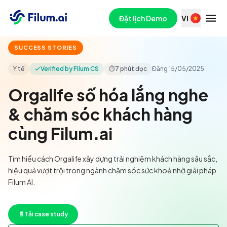
Đặt lịch Demo
VI
SUCCESS STORIES
Y tế
Verified by Filum CS
⏱
7 phút đọc
Đăng
15/05/2025
Orgalife số hóa lắng nghe
& chăm sóc khách hàng
cùng Filum.ai
Tìm hiểu cách Orgalife xây dựng trải nghiệm khách hàng sâu sắc,
hiệu quả vượt trội trong ngành chăm sóc sức khoẻ nhờ giải pháp
Filum AI.
📄
Tải case study