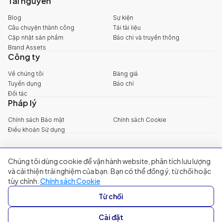
Tài nguyên
Blog
Sự kiện
Câu chuyện thành công
Tải tài liệu
Cập nhật sản phẩm
Báo chí và truyền thông
Brand Assets
Công ty
Về chúng tôi
Bảng giá
Tuyển dụng
Báo chí
Đối tác
Pháp lý
Chính sách Bảo mật
Chính sách Cookie
Điều khoản Sử dụng
Chúng tôi dùng cookie để vận hành website, phân tích lưu lượng
explore@filum.ai
và cải thiện trải nghiệm của bạn. Bạn có thể đồng ý, từ chối hoặc
+84 888 18 1313
tùy chỉnh.
Chính sách Cookie
Trụ sở chính
:
Tầng 03, 65-67 Đường B4, Khu đô thị Sala, Phường An
Từ chối
Khánh, TP Hồ Chí Minh
Singapore
:
20A Tanjong Pagar Road, Singapore
Cài đặt
© 2024 Filum Inc. All rights reserved.