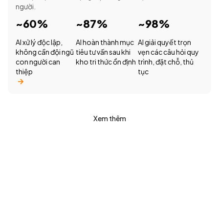
người.
~60%
~87%
~98%
AI xử lý độc lập,
AI hoàn thành mục
AI giải quyết trọn
không cần đội ngũ
tiêu tư vấn sau khi
vẹn các câu hỏi quy
con người can
kho tri thức ổn định
trình, đặt chỗ, thủ
thiệp
tục
Xem thêm
Muốn biết giải pháp của Filum.ai có thể áp
dụng như nào cho doanh nghiệp của bạn?
Đặt lịch tư vấn cùng đội ngũ chúng tôi để khám phá các
giải pháp có thể mang lại giá trị cho doanh nghiệp của
bạn!