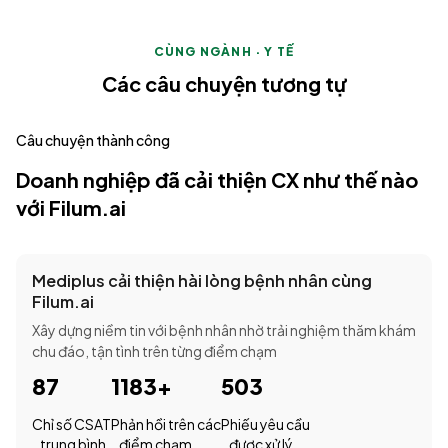
CÙNG NGÀNH · Y TẾ
Các câu chuyện tương tự
Câu chuyện thành công
Doanh nghiệp đã cải thiện CX như thế nào
với Filum.ai
Mediplus cải thiện hài lòng bệnh nhân cùng
Filum.ai
Xây dựng niềm tin với bệnh nhân nhờ trải nghiệm thăm khám
chu đáo, tận tình trên từng điểm chạm
87
1183+
503
Chỉ số CSAT
Phản hồi trên các
Phiếu yêu cầu
trung bình
điểm chạm
được xử lý