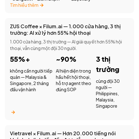
Tìm hiểu thêm
ZUS Coffee × Filum.ai — 1.000 cửa hàng, 3 thị
trường: AI xử lý hơn 55% hội thoại
1.000 cửa hàng, 3 thị trường — AI giải quyết hơn 55% hội
thoại, vẫn cùng một đội 30 người.
55%+
~90%
3 thị
trường
không cần người tiếp
AI hiện diện trong
quản — Malaysia &
hầu hết hội thoại,
cùng đội 30
Singapore, 2 tháng
hỗ trợ agent theo
người —
đầu vận hành
đúng SOP
Philippines,
Malaysia,
Singapore
Vietravel × Filum.ai — Hơn 20.000 tiếng nói