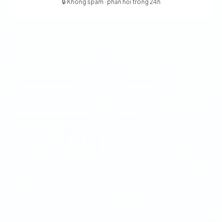
🔒
Không spam · phản hồi trong 24h